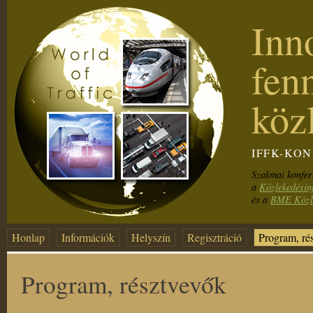
Inn
fenn
köz
IFFK-KON
Szakmai konfer
a
Közlekedésin
és a
BME Közl
Honlap
Információk
Helyszín
Regisztráció
Program, ré
Program, résztvevők