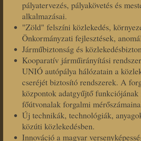
pályatervezés, pályakövetés és meste
alkalmazásai.
"Zöld" felszíni közlekedés, környe
Önkormányzati fejlesztések, anomá
Járműbiztonság és közlekedésbiztons
Kooparatív járműirányítási rendsze
UNIÓ autópálya hálózatain a közle
cseréjét biztosító rendszerek. A for
központok adatgyűjtő funkciójának 
főútvonalak forgalmi mérőszámainak
Új technikák, technológiák, anyagok
közúti közlekedésben.
Innováció a magyar versenyképesség