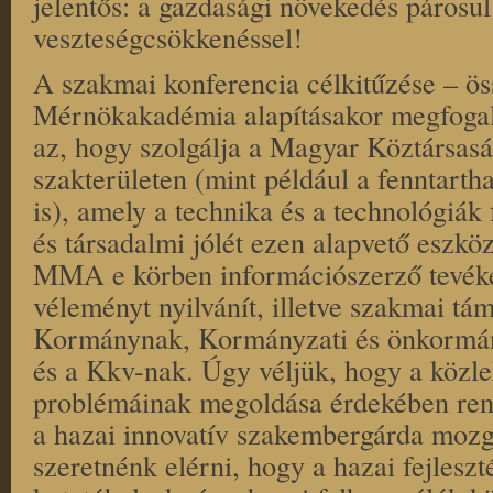
jelentős: a gazdasági növekedés párosul
veszteségcsökkenéssel!
A szakmai konferencia célkitűzése – 
Mérnökakadémia alapításakor megfogal
az, hogy szolgálja a Magyar Köztársas
szakterületen (mint például a fenntartha
is), amely a technika és a technológiák 
és társadalmi jólét ezen alapvető eszkö
MMA e körben információszerző tevéke
véleményt nyilvánít, illetve szakmai tám
Kormánynak, Kormányzati és önkormán
és a Kkv-nak. Úgy véljük, hogy a közl
problémáinak megoldása érdekében rend
a hazai innovatív szakembergárda mozg
szeretnénk elérni, hogy a hazai fejlesz