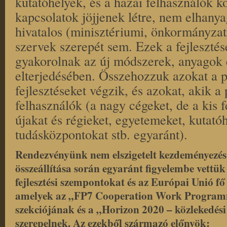
kutatóhelyek, és a hazai felhasználók k
kapcsolatok jöjjenek létre, nem elhany
hivatalos (minisztériumi, önkormányzati,
szervek szerepét sem. Ezek a fejlesztés
gyakorolnak az új módszerek, anyagok 
elterjedésében. Összehozzuk azokat a p
fejlesztéseket végzik, és azokat, akik a 
felhasználók (a nagy cégeket, de a kis fe
újakat és régieket, egyetemeket, kutatóh
tudásközpontokat stb. egyaránt).
Rendezvényünk nem elszigetelt kezdeményezés
összeállítása során egyaránt figyelembe vettük
fejlesztési szempontokat és az Európai Unió fő f
amelyek az „FP7 Cooperation Work Program
szekciójának és a „Horizon 2020 – közlekedési
szerepelnek. Az ezekből származó előnyök: