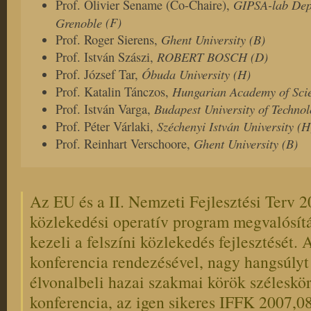
GIPSA-lab Depa
Prof. Olivier Sename
(Co-Chaire),
(F)
Grenoble
Ghent University (B)
Prof. Roger Sierens,
ROBERT BOSCH (D)
Prof. István Szászi,
Óbuda
University
(H)
Prof. József Tar,
Hungarian Academy of Sci
Prof. Katalin Tánczos,
Budapest University of Techno
Prof. István Varga,
Széchenyi István University
(H
Prof. Péter Várlaki,
Ghent University (B)
Prof. Reinhart Verschoore,
Az EU és a II. Nemzeti Fejlesztési Terv 
közlekedési operatív program megvalósítá
kezeli a felszíni közlekedés fejlesztését. 
konferencia rendezésével, nagy hangsúlyt
élvonalbeli hazai szakmai körök széleskö
konferencia, az igen sikeres IFFK 2007,0