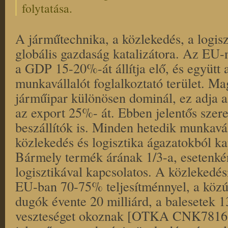
folytatása.
A járműtechnika, a közlekedés, a logis
globális gazdaság katalizátora. Az EU-n
a GDP 15-20%-át állítja elő, és együtt 
munkavállalót foglalkoztató terület. M
járműipar különösen dominál, ez adja a
az export 25%- át. Ebben jelentős szer
beszállítók is. Minden hetedik munkavál
közlekedés és logisztika ágazatokból kap
Bármely termék árának 1/3-a, esetenké
logisztikával kapcsolatos. A közlekedé
EU-ban 70-75% teljesítménnyel, a közút
dugók évente 20 milliárd, a balesetek 
veszteséget okoznak [OTKA CNK78168