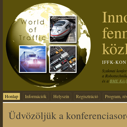
Inn
fenn
köz
IFFK-KON
Szakmai konfer
a Robottechnik
és a
BME Közle
Honlap
Információk
Helyszín
Regisztráció
Program, ré
Üdvözöljük a konferenciasor