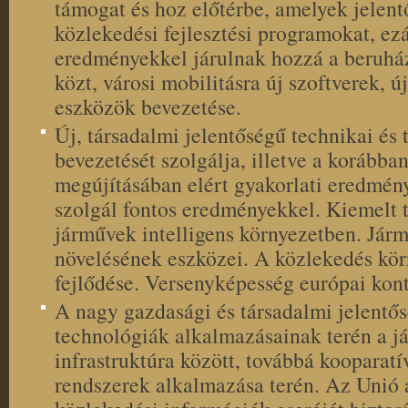
támogat és hoz előtérbe, amelyek jelent
közlekedési fejlesztési programokat, ezá
eredményekkel járulnak hozzá a beruhá
közt, városi mobilitásra új szoftverek, ú
eszközök bevezetése.
Új, társadalmi jelentőségű technikai és
bevezetését szolgálja, illetve a korábba
megújításában elért gyakorlati eredmény
szolgál fontos eredményekkel. Kiemelt te
járművek intelligens környezetben. Jármű
növelésének eszközei. A közlekedés kör
fejlődése. Versenyképesség európai kon
A nagy gazdasági és társadalmi jelent
technológiák alkalmazásainak terén a j
infrastruktúra között, továbbá kooparatí
rendszerek alkalmazása terén. Az Unió 