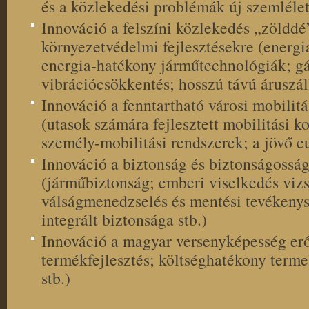
és a közlekedési problémák új szemléle
Innováció a felszíni közlekedés „zölddé”
környezetvédelmi fejlesztésekre (energ
energia-hatékony járműtechnológiák; 
vibrációcsökkentés; hosszú távú áruszáll
Innováció a fenntartható városi mobilitá
(utasok számára fejlesztett mobilitási k
személy-mobilitási rendszerek; a jövő e
Innováció a biztonság és biztonságosság
(járműbiztonság; emberi viselkedés vizs
válságmenedzselés és mentési tevékeny
integrált biztonsága stb.)
Innováció a magyar versenyképesség erő
termékfejlesztés; költséghatékony terme
stb.)