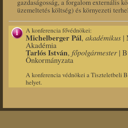
gazdaságosság, a forgalom externális köl
üzemeltetés költség) és környezeti terhe
A konferencia fővédnökei:
Michelberger Pál
,
akadémikus
|
Akadémia
Tarlós István
,
főpolgármester
| B
Önkormányzata
A konferencia védnökei a Tiszteletbeli B
helyet.