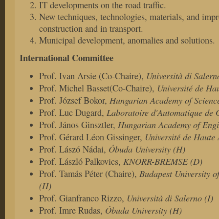
IT developments on the road traffic.
New techniques, technologies, materials, and impr
construction and in transport.
Municipal development, anomalies and solutions.
International Committee
Università di Salerno
Prof.
Ivan Arsie (Co-Chaire),
Université de Ha
Prof. Michel Basset
(Co-Chaire),
Hungarian Academy of Scien
Prof. József Bokor,
Laboratoire d'Automatique de 
Prof. Luc Dugard,
Hungarian Academy of Engi
Prof. János Ginsztler,
Université de Haute 
Prof. Gérard Léon Gissinger,
Óbuda
University
(H)
Prof. Lászó Nádai,
KNORR-BREMSE (D)
Prof. László Palkovics,
Budapest University 
Prof. Tamás Péter
(Chaire),
(H)
Università di Salerno (I)
Prof. Gianfranco Rizzo,
Óbuda
University
(H)
Prof. Imre Rudas,