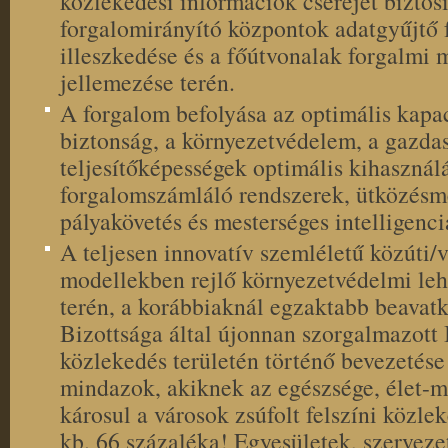
közlekedési információk cseréjét biztosí
forgalomirányító központok adatgyűjtő
illeszkedése és a főútvonalak forgalmi
jellemezése terén.
A forgalom befolyása az optimális kapac
biztonság, a környezetvédelem, a gazda
teljesítőképességek optimális kihasznál
forgalomszámláló rendszerek, ütközésme
pályakövetés és mesterséges intelligenci
A teljesen innovatív szemléletű közúti/
modellekben rejlő környezetvédelmi le
terén, a korábbiaknál egzaktabb beavat
Bizottsága által újonnan szorgalmazott
közlekedés területén történő bevezetése
mindazok, akiknek az egészsége, élet-m
károsul a városok zsúfolt felszíni közle
kb. 66 százaléka! Egyesületek, szervezet