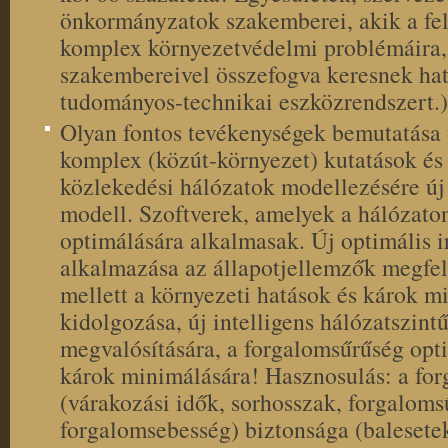
önkormányzatok szakemberei, akik a fel
komplex környezetvédelmi problémáira,
szakembereivel összefogva keresnek ha
tudományos-technikai eszközrendszert.)
Olyan fontos tevékenységek bemutatása t
komplex (közút-környezet) kutatások é
közlekedési hálózatok modellezésére ú
modell. Szoftverek, amelyek a hálózato
optimálására alkalmasak. Új optimális i
alkalmazása az állapotjellemzők megfe
mellett a környezeti hatások és károk mi
kidolgozása, új intelligens hálózatszint
megvalósítására, a forgalomsűrűség opti
károk minimálására! Hasznosulás: a fo
(várakozási idők, sorhosszak, forgaloms
forgalomsebesség) biztonsága (balesete